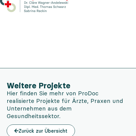
Anamnesebogen
Patientenflyer
Das Praxisschild der Arztpraxis
Mobile Website der Arztpraxis
Mobile Website der Arztpraxis
Website der Arztpraxis Oranienburg
Website der Arztpraxis Oranienburg
Visitenkarten
Oranienburg
Oranienburg
Oranienburg
Weitere Projekte
Hier finden Sie mehr von ProDoc
realisierte Projekte für Ärzte, Praxen und
Unternehmen aus dem
Gesundheitssektor.
Zurück zur Übersicht